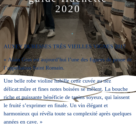
2020
Skip to main content
AUXEY DURESSES TRÈS VIEILLES VIGNES 2017
« Alain Gras est aujourd’hui l’une des figures de proue de
l’appellation Saint Romain.
Une belle robe violine habille cette cuvée au nez
délicat:mûre et fines notes boisées se mêlent. La bouche
riche et puissante bénéficie de tanins soyeux, qui laissent
le fruité s’exprimer en finale. Un vin élégant et
harmonieux qui révéla toute sa complexité après quelques
années en cave. »