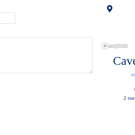
Cave
c
2 rue